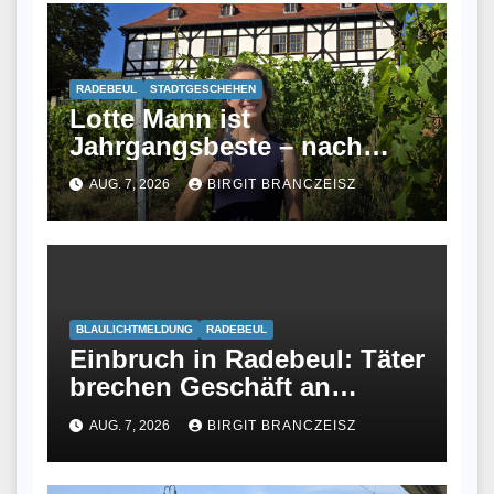
RADEBEUL
STADTGESCHEHEN
Lotte Mann ist
Jahrgangsbeste – nach
ihrem Studium fand sie
AUG. 7, 2026
BIRGIT BRANCZEISZ
keinen Job und wurde jetzt
Winzerin
BLAULICHTMELDUNG
RADEBEUL
Einbruch in Radebeul: Täter
brechen Geschäft an
Meißner Straße auf
AUG. 7, 2026
BIRGIT BRANCZEISZ