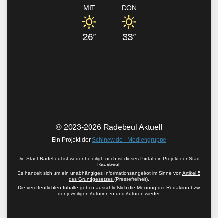
MIT
DON
26°
33°
© 2023-2026 Radebeul Aktuell
Ein Projekt der
Schinew.de - Mediengruppe
Die Stadt Radebeul ist weder beteiligt, noch ist dieses Portal ein Projekt der Stadt
Radebeul.
Es handelt sich um ein unabhängiges Informationsangebot im Sinne von
Artikel 5
des Grundgesetzes
(Pressefreiheit).
Die veröffentlichten Inhalte geben ausschließlich die Meinung der Redaktion bzw.
der jeweiligen Autorinnen und Autoren wieder.