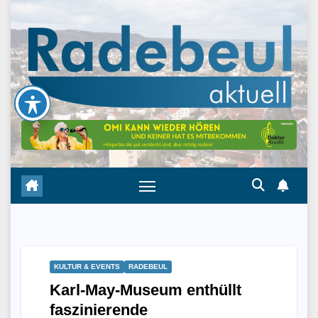
Skip
to
content
KULTUR & EVENTS
RADEBEUL
Karl-May-Museum enthüllt
faszinierende