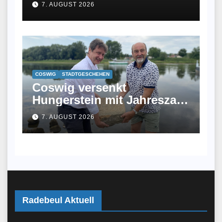
7. AUGUST 2026
COSWIG
STADTGESCHEHEN
Coswig versenkt
Hungerstein mit Jahreszahl
2026 in der Elbe
7. AUGUST 2026
Radebeul Aktuell