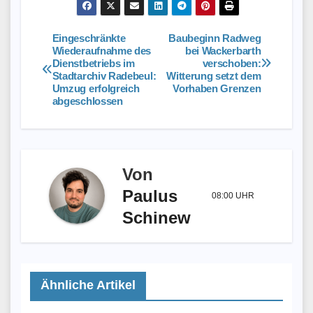
Eingeschränkte
Baubeginn Radweg
Beitragsnavigation
Wiederaufnahme des
bei Wackerbarth
Dienstbetriebs im
verschoben:
Stadtarchiv Radebeul:
Witterung setzt dem
Umzug erfolgreich
Vorhaben Grenzen
abgeschlossen
Von
Paulus
08:00 UHR
Schinew
Ähnliche Artikel