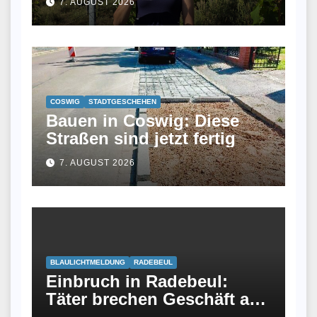
7. AUGUST 2026
keinen Job und wurde jetzt
Winzerin
COSWIG
STADTGESCHEHEN
Bauen in Coswig: Diese
Straßen sind jetzt fertig
7. AUGUST 2026
BLAULICHTMELDUNG
RADEBEUL
Einbruch in Radebeul:
Täter brechen Geschäft an
Meißner Straße auf