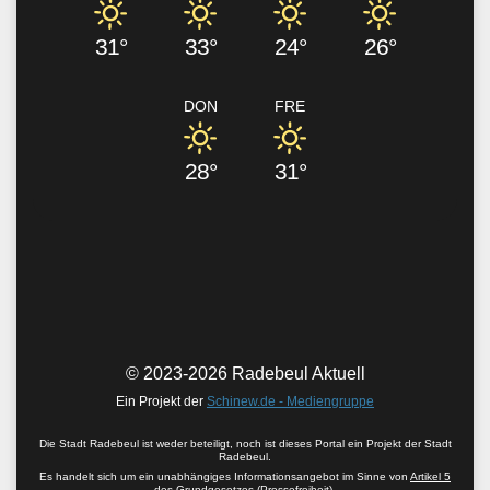
31°
33°
24°
26°
DON
FRE
28°
31°
© 2023-2026 Radebeul Aktuell
Ein Projekt der
Schinew.de - Mediengruppe
Die Stadt Radebeul ist weder beteiligt, noch ist dieses Portal ein Projekt der Stadt
Radebeul.
Es handelt sich um ein unabhängiges Informationsangebot im Sinne von
Artikel 5
des Grundgesetzes
(Pressefreiheit).