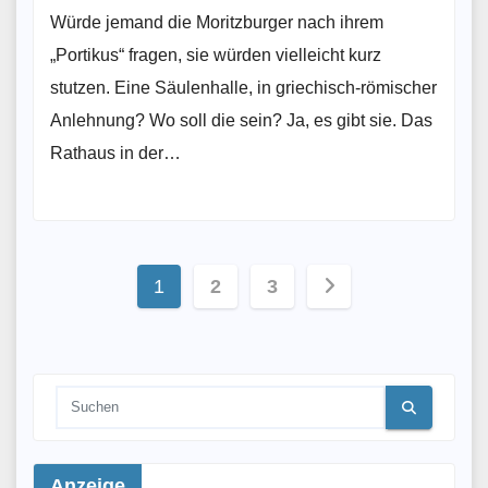
Würde jemand die Moritzburger nach ihrem
„Portikus“ fragen, sie würden vielleicht kurz
stutzen. Eine Säulenhalle, in griechisch-römischer
Anlehnung? Wo soll die sein? Ja, es gibt sie. Das
Rathaus in der…
Seitennummerierung
1
2
3
der
Beiträge
Anzeige