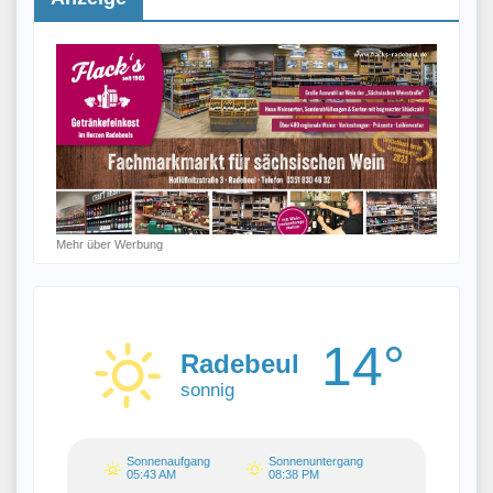
Mehr über Werbung
14°
Radebeul
sonnig
Sonnenaufgang
Sonnenuntergang
05:43 AM
08:38 PM