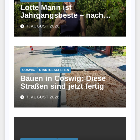
Lotte Mann ist
Jahrgangsbeste – nach
ihrem Studium fand sie
7. AUGUST 2026
keinen Job und wurde jetzt
Winzerin
COSWIG
STADTGESCHEHEN
Bauen in Coswig: Diese
Straßen sind jetzt fertig
7. AUGUST 2026