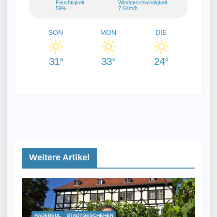
Feuchtigkeit
Windgeschwindigkeit
59%
7.6Km/h
SON
MON
DIE
31°
33°
24°
Weitere Artikel
RADEBEUL
STADTGESCHEHEN