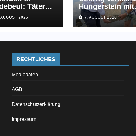
debeul: Täter
Hungerstein mit
echen Geschäft
Jahreszahl 2026 
. AUGUST 2026
7. AUGUST 2026
 Meißner Straße
der Elbe
f
RECHTLICHES
Mediadaten
AGB
Datenschutzerklärung
Impressum