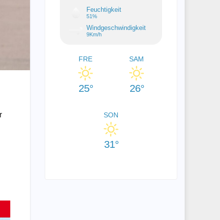
Feuchtigkeit
51%
Windgeschwindigkeit
9Km/h
FRE
SAM
25°
26°
r
SON
31°