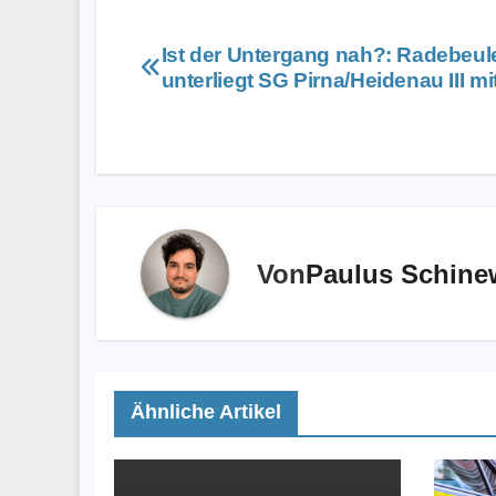
Beitragsnavigation
Ist der Untergang nah?: Radebeule
unterliegt SG Pirna/Heidenau III mi
Von
Paulus Schine
Ähnliche Artikel