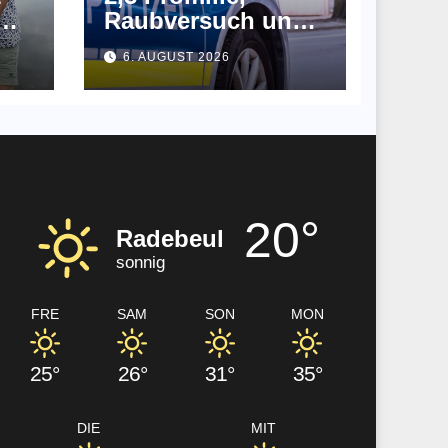
Raubversuch und
in
E-Bike ohne
6. AUGUST 2026
Zulassung
20°
Radebeul
sonnig
FRE
SAM
SON
MON
25°
26°
31°
35°
DIE
MIT