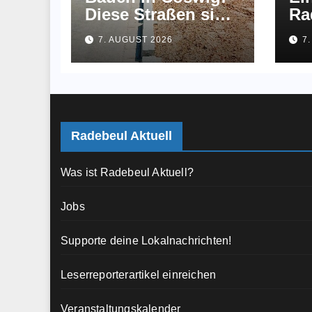
Diese Straßen sind
Ra
jetzt fertig
br
7. AUGUST 2026
7
an
au
Radebeul Aktuell
Was ist Radebeul Aktuell?
Jobs
Supporte deine Lokalnachrichten!
Leserreporterartikel einreichen
Veranstaltungskalender