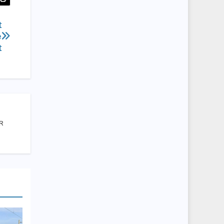
t
e
t
HR