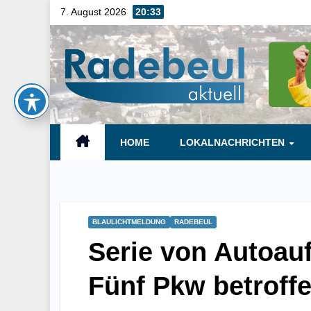
Skip
7. August 2026
20:33
to
content
HOME
LOKALNACHRICHTEN
BLAULICHTMELDUNG
RADEBEUL
Serie von Autoau
Fünf Pkw betroff