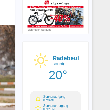
Mehr über Werbung
Radebeul
sonnig
20°
Sonnenaufgang
05:40 AM
Sonnenuntergang
08:42 PM