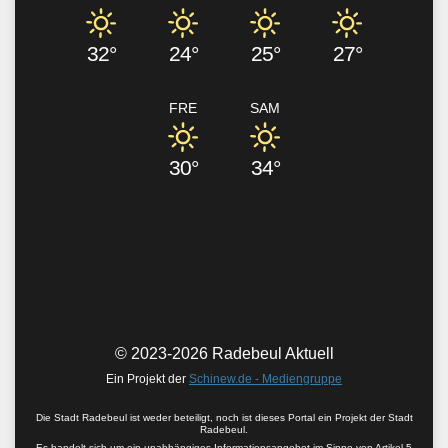
32°
24°
25°
27°
FRE
SAM
30°
34°
© 2023-2026 Radebeul Aktuell
Ein Projekt der
Schinew.de - Mediengruppe
Die Stadt Radebeul ist weder beteiligt, noch ist dieses Portal ein Projekt der Stadt
Radebeul.
Es handelt sich um ein unabhängiges Informationsangebot im Sinne von
Artikel 5