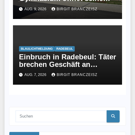
Sternwarte
AUG. 9, 2026
BIRGIT BRANCZEISZ
BLAULICHTMELDUNG
RADEBEUL
Einbruch in Radebeul: Täter
brechen Geschäft an
Meißner Straße auf
AUG. 7, 2026
BIRGIT BRANCZEISZ