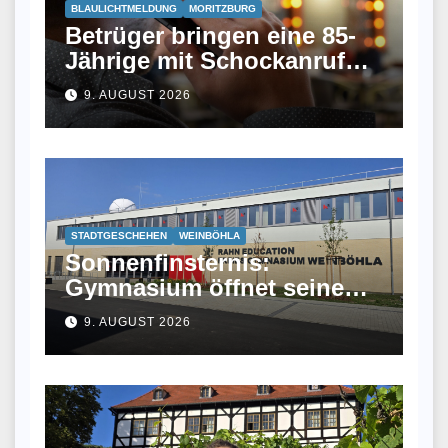
BLAULICHTMELDUNG
MORITZBURG
Betrüger bringen eine 85-
Jährige mit Schockanruf
um Bargeld
9. AUGUST 2026
STADTGESCHEHEN
WEINBÖHLA
Sonnenfinsternis:
Gymnasium öffnet seine
Sternwarte
9. AUGUST 2026