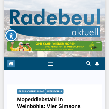
Skip
to
content
BLAULICHTMELDUNG
WEINBÖHLA
Mopeddiebstahl in
Weinböhla: Vier Simsons