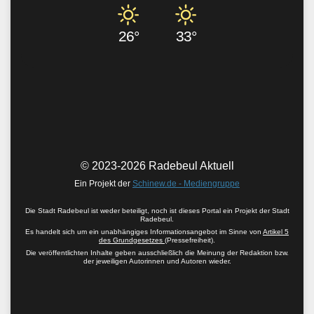
26°
33°
© 2023-2026 Radebeul Aktuell
Ein Projekt der
Schinew.de - Mediengruppe
Die Stadt Radebeul ist weder beteiligt, noch ist dieses Portal ein Projekt der Stadt
Radebeul.
Es handelt sich um ein unabhängiges Informationsangebot im Sinne von
Artikel 5
des Grundgesetzes
(Pressefreiheit).
Die veröffentlichten Inhalte geben ausschließlich die Meinung der Redaktion bzw.
der jeweiligen Autorinnen und Autoren wieder.