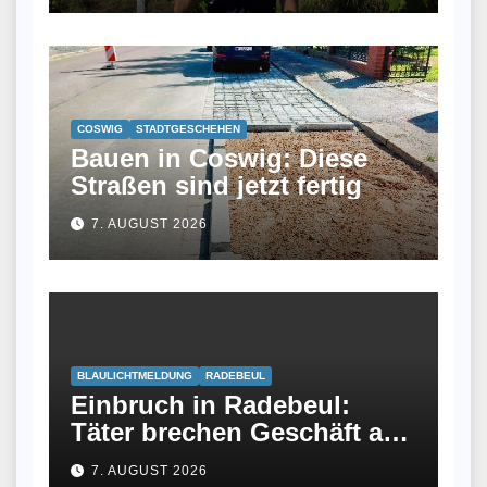
Winzerin
COSWIG
STADTGESCHEHEN
Bauen in Coswig: Diese
Straßen sind jetzt fertig
7. AUGUST 2026
BLAULICHTMELDUNG
RADEBEUL
Einbruch in Radebeul:
Täter brechen Geschäft an
Meißner Straße auf
7. AUGUST 2026