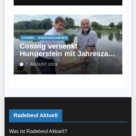
COSWIG
STADTGESCHEHEN
Coswig versenkt
Hungerstein mit Jahreszahl
2026 in der Elbe
7. AUGUST 2026
Radebeul Aktuell
Was ist Radebeul Aktuell?