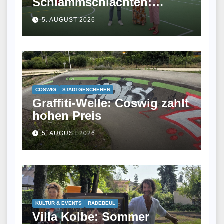
Schlammschlachten:
Meißen eröffnet
5. AUGUST 2026
Allwetterplatz
COSWIG
STADTGESCHEHEN
Graffiti-Welle: Coswig zahlt
hohen Preis
5. AUGUST 2026
KULTUR & EVENTS
RADEBEUL
Villa Kolbe: Sommer