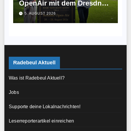
OpenAir mit dem Dresdner
Kreuzchor und
5. AUGUST 2026
musikalischem Picknick
Radebeul Aktuell
Was ist Radebeul Aktuell?
Jobs
Supporte deine Lokalnachrichten!
Leserreporterartikel einreichen