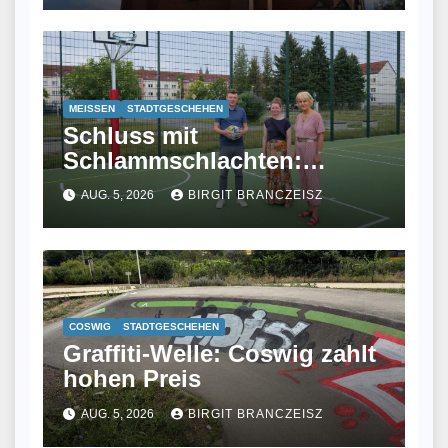
MEISSEN
STADTGESCHEHEN
Schluss mit
Schlammschlachten:
Meißen eröffnet
AUG. 5, 2026
BIRGIT BRANCZEISZ
Allwetterplatz
COSWIG
STADTGESCHEHEN
Graffiti-Welle: Coswig zahlt
hohen Preis
AUG. 5, 2026
BIRGIT BRANCZEISZ