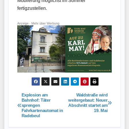
Möblierung möglichst im Sommer
fertigzustellen.
Anzeige ·
Mehr über Werbung
Explosion am
Waldstraße wird
Beitragsnavigation
Bahnhof: Täter
weitergebaut: Neuer
sprengen
Abschnitt startet am
Fahrkartenautomat in
19. Mai
Radebeul