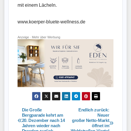
mit einem Lächeln.
www.koerper-bluete-wellness.de
Anzeige ·
Mehr über Werbung
Die Große
Endlich zurück:
Beitragsnavigation
Bergparade kehrt am
Neuer
20. Dezember nach 14
großer Netto‑Markt
Jahren wieder nach
öffnet im
Dresden zurück
Waldstraßen‑Viertel