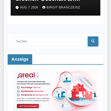
Meißner Straße auf
AUG. 7, 2026
BIRGIT BRANCZEISZ
Anzeige