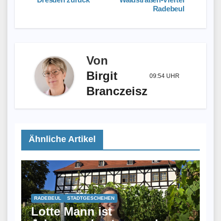
Radebeul
Von
Birgit
09:54 UHR
Branczeisz
Ähnliche Artikel
RADEBEUL
STADTGESCHEHEN
Lotte Mann ist