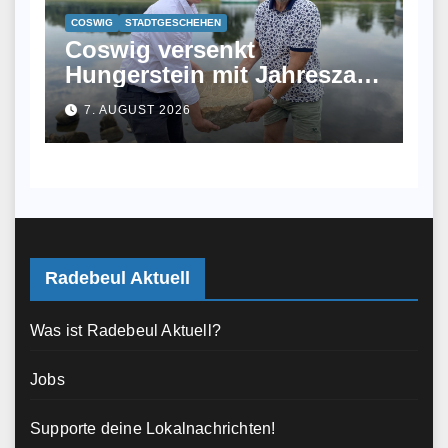
COSWIG
STADTGESCHEHEN
Coswig versenkt
Hungerstein mit Jahreszahl
2026 in der Elbe
7. AUGUST 2026
Radebeul Aktuell
Was ist Radebeul Aktuell?
Jobs
Supporte deine Lokalnachrichten!