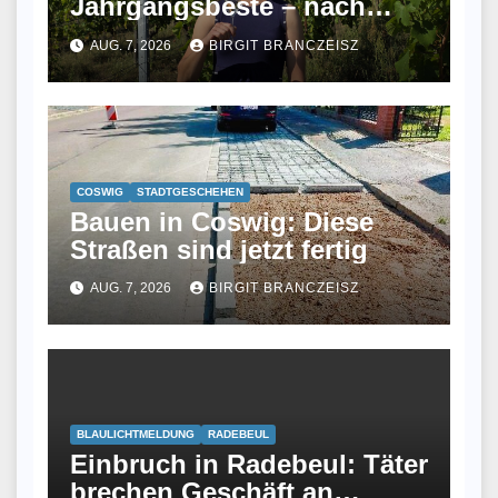
Jahrgangsbeste – nach
ihrem Studium fand sie
AUG. 7, 2026
BIRGIT BRANCZEISZ
keinen Job und wurde jetzt
Winzerin
COSWIG
STADTGESCHEHEN
Bauen in Coswig: Diese
Straßen sind jetzt fertig
AUG. 7, 2026
BIRGIT BRANCZEISZ
BLAULICHTMELDUNG
RADEBEUL
Einbruch in Radebeul: Täter
brechen Geschäft an