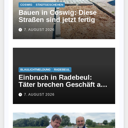
COSWIG
STADTGESCHEHEN
Bauen in Coswig: Diese
Straßen sind jetzt fertig
7. AUGUST 2026
BLAULICHTMELDUNG
RADEBEUL
Einbruch in Radebeul:
Täter brechen Geschäft an
Meißner Straße auf
7. AUGUST 2026