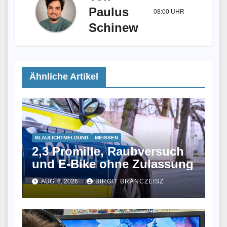
Paulus
08:00 UHR
Schinew
Ähnliche Artikel
BLAULICHTMELDUNG
MEISSEN
2,3 Promille, Raubversuch
und E-Bike ohne Zulassung
AUG. 6, 2026
BIRGIT BRANCZEISZ