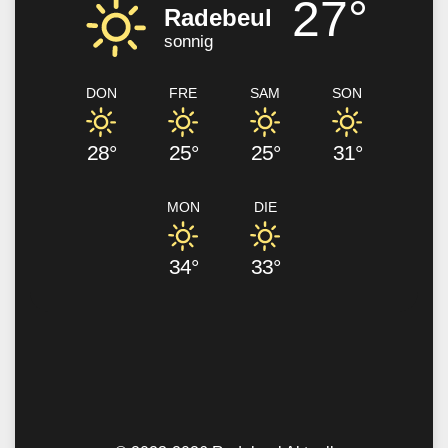
27°
Radebeul
sonnig
DON
FRE
SAM
SON
28°
25°
25°
31°
MON
DIE
34°
33°