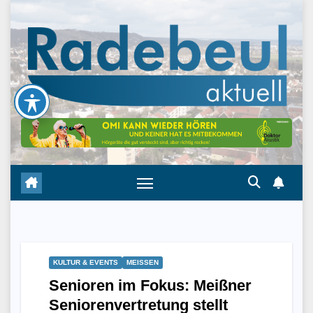
Skip
to
content
KULTUR & EVENTS
MEISSEN
Senioren im Fokus: Meißner
Seniorenvertretung stellt