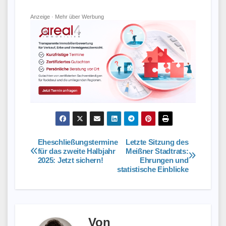
Anzeige ·
Mehr über Werbung
Eheschließungstermine
Letzte Sitzung des
Beitragsnavigation
für das zweite Halbjahr
Meißner Stadtrats:
2025: Jetzt sichern!
Ehrungen und
statistische Einblicke
Von