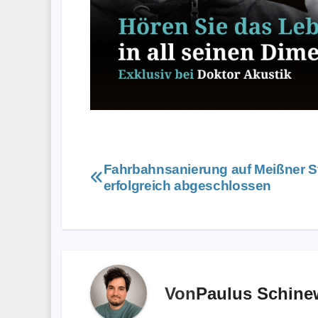
Beitragsnavigation
Fahrbahnsanierung auf Meißner S
erfolgreich abgeschlossen
Von
Paulus Schine