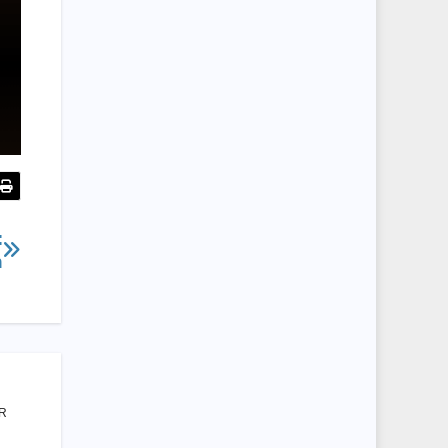
:
n
HR