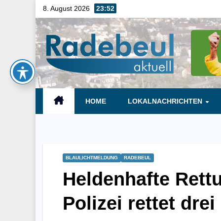
Skip
8. August 2026
23:52
to
content
HOME
LOKALNACHRICHTEN
BLAULICHTMELDUNG
RADEBEUL
Heldenhafte Rett
Polizei rettet dr