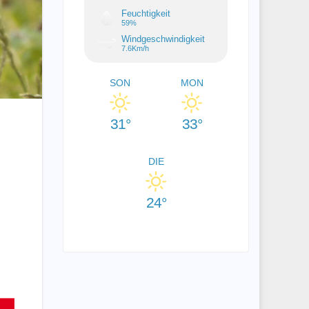
Feuchtigkeit
59%
Windgeschwindigkeit
7.6Km/h
SON
MON
31°
33°
DIE
24°