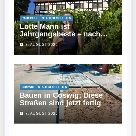
RADEBEUL
STADTGESCHEHEN
Lotte Mann ist
Jahrgangsbeste – nach
ihrem Studium fand sie
7. AUGUST 2026
keinen Job und wurde jetzt
Winzerin
COSWIG
STADTGESCHEHEN
Bauen in Coswig: Diese
Straßen sind jetzt fertig
7. AUGUST 2026