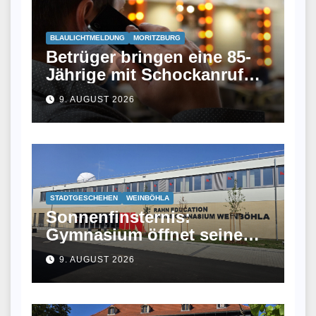
BLAULICHTMELDUNG
MORITZBURG
Betrüger bringen eine 85-
Jährige mit Schockanruf
um Bargeld
9. AUGUST 2026
STADTGESCHEHEN
WEINBÖHLA
Sonnenfinsternis:
Gymnasium öffnet seine
Sternwarte
9. AUGUST 2026