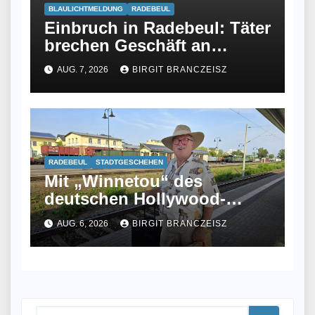
BLAULICHTMELDUNG
RADEBEUL
Einbruch in Radebeul: Täter
brechen Geschäft an
Meißner Straße auf
AUG. 7, 2026
BIRGIT BRANCZEISZ
RADEBEUL
STADTGESCHEHEN
Mit „Winnetou“ des
deutschen Hollywood-
Malers Klaus Dill im Gepäck
AUG. 6, 2026
BIRGIT BRANCZEISZ
angekommen