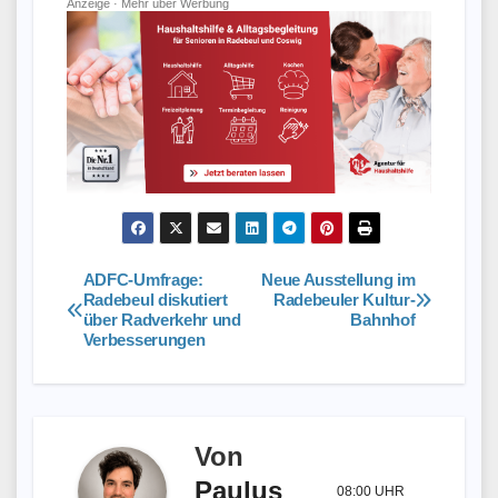
Anzeige ·
Mehr über Werbung
ADFC-Umfrage:
Neue Ausstellung im
Beitragsnavigation
Radebeul diskutiert
Radebeuler Kultur-
über Radverkehr und
Bahnhof
Verbesserungen
Von
Paulus
08:00 UHR