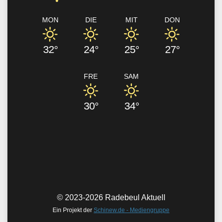
MON
DIE
MIT
DON
32°
24°
25°
27°
FRE
SAM
30°
34°
© 2023-2026 Radebeul Aktuell
Ein Projekt der
Schinew.de - Mediengruppe