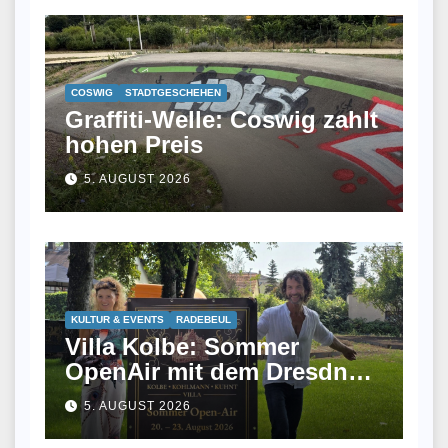
COSWIG
STADTGESCHEHEN
Graffiti-Welle: Coswig zahlt
hohen Preis
5. AUGUST 2026
KULTUR & EVENTS
RADEBEUL
Villa Kolbe: Sommer
OpenAir mit dem Dresdner
Kreuzchor und
5. AUGUST 2026
musikalischem Picknick