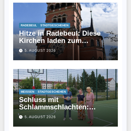
RADEBEUL
STADTGESCHEHEN
Hitze in Radebeul: Diese
Kirchen laden zum
Abkühlen ein
5. AUGUST 2026
MEISSEN
STADTGESCHEHEN
Schluss mit
Schlammschlachten:
Meißen eröffnet
5. AUGUST 2026
Allwetterplatz