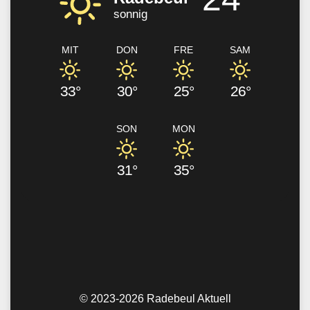
sonnig
MIT
DON
FRE
SAM
33°
30°
25°
26°
SON
MON
31°
35°
© 2023-2026 Radebeul Aktuell