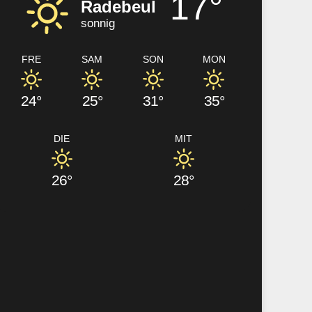
17°
Radebeul
sonnig
FRE
SAM
SON
MON
24°
25°
31°
35°
DIE
MIT
26°
28°