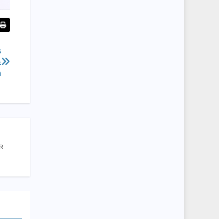
s
&
n
HR