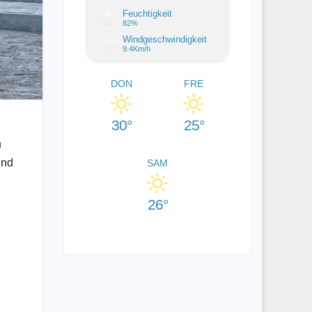
Feuchtigkeit
82%
Windgeschwindigkeit
9.4Km/h
DON
FRE
30°
25°
n
und
SAM
26°