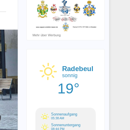
Mehr über Werbung
Radebeul
sonnig
19°
Sonnenaufgang
05:38 AM
Sonnenuntergang
08:44 PM