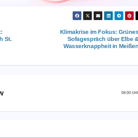
:
Klimakrise im Fokus: Grüne
h St.
Sofagespräch über Elbe 
Wasserknappheit in Meiße
w
08:00 U