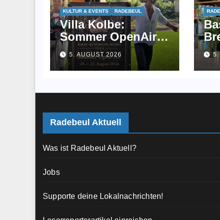
KULTUR & EVENTS
RADEBEUL
RADE
Villa Kolbe:
Ba
Sommer OpenAir
Br
mit dem Dresdner
Ba
5. AUGUST 2026
5
Kreuzchor und
be
musikalischem
Sc
Picknick
Radebeul Aktuell
Was ist Radebeul Aktuell?
Jobs
Supporte deine Lokalnachrichten!