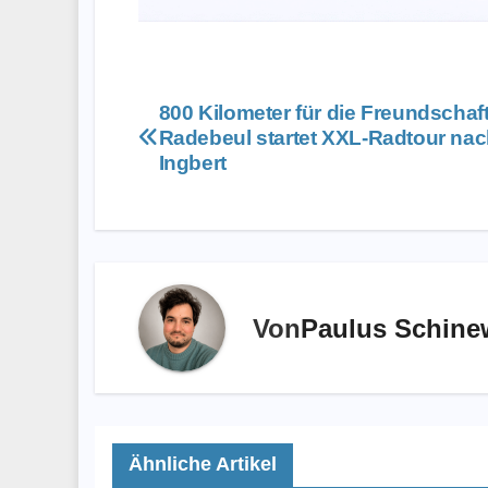
Beitragsnavigation
800 Kilometer für die Freundschaft
Radebeul startet XXL-Radtour nac
Ingbert
Von
Paulus Schine
Ähnliche Artikel