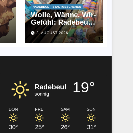
RADEBEUL
STADTGESCHEHEN
Wolle, Wärme, Wir-
Gefühl: Radebeul
strickt gemeinsam
3. AUGUST 2026
19°
Radebeul
sonnig
DON
FRE
SAM
SON
30°
25°
26°
31°