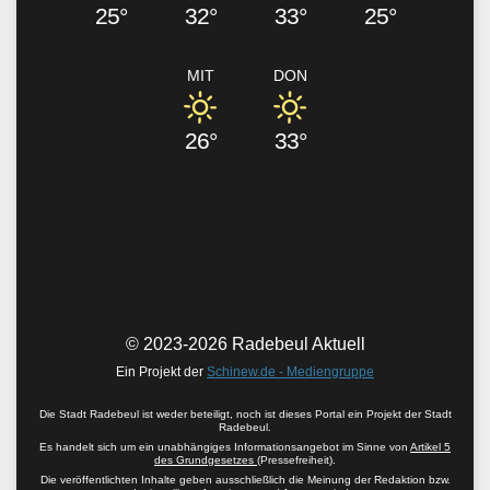
25°
32°
33°
25°
MIT
DON
26°
33°
© 2023-2026 Radebeul Aktuell
Ein Projekt der
Schinew.de - Mediengruppe
Die Stadt Radebeul ist weder beteiligt, noch ist dieses Portal ein Projekt der Stadt
Radebeul.
Es handelt sich um ein unabhängiges Informationsangebot im Sinne von
Artikel 5
des Grundgesetzes
(Pressefreiheit).
Die veröffentlichten Inhalte geben ausschließlich die Meinung der Redaktion bzw.