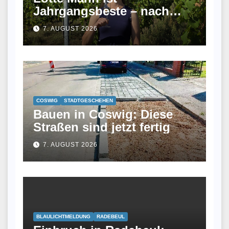
Jahrgangsbeste – nach
ihrem Studium fand sie
7. AUGUST 2026
keinen Job und wurde jetzt
Winzerin
COSWIG
STADTGESCHEHEN
Bauen in Coswig: Diese
Straßen sind jetzt fertig
7. AUGUST 2026
BLAULICHTMELDUNG
RADEBEUL