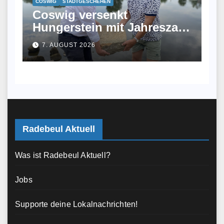
COSWIG
STADTGESCHEHEN
Coswig versenkt
Hungerstein mit Jahreszahl
2026 in der Elbe
7. AUGUST 2026
Radebeul Aktuell
Was ist Radebeul Aktuell?
Jobs
Supporte deine Lokalnachrichten!