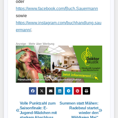
oder
https://www.facebook.com/Buch.Sauermann
sowie
https://www.instagram.com/buchhandlung.sau
ermann/
.
Anzeige ·
Mehr über Werbung
Volle Punktzahl zum
Summen statt Mähen:
Beitragsnavigation
Saisonfinale: E-
Radebeul startet
Jugend-Mädchen mit
wieder den
starkem Abschluss
„Mähfreien Mai“