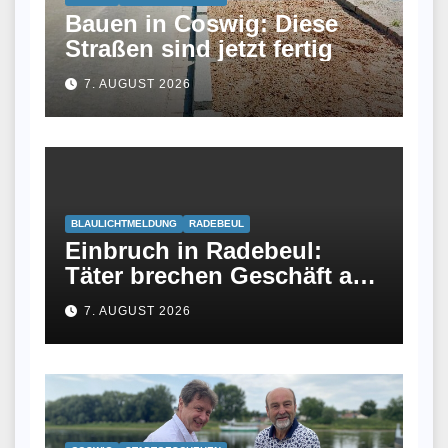
Bauen in Coswig: Diese
Straßen sind jetzt fertig
7. AUGUST 2026
BLAULICHTMELDUNG
RADEBEUL
Einbruch in Radebeul:
Täter brechen Geschäft an
Meißner Straße auf
7. AUGUST 2026