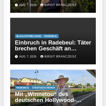
ihrem Studium fand sie
AUG. 7, 2026
BIRGIT BRANCZEISZ
keinen Job und wurde jetzt
Winzerin
BLAULICHTMELDUNG
RADEBEUL
Einbruch in Radebeul: Täter
brechen Geschäft an
Meißner Straße auf
AUG. 7, 2026
BIRGIT BRANCZEISZ
RADEBEUL
STADTGESCHEHEN
Mit „Winnetou“ des
deutschen Hollywood-
Malers Klaus Dill im Gepäck