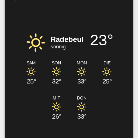
23°
Radebeul
sonnig
SAM
SON
MON
DIE
25°
32°
33°
25°
MIT
DON
26°
33°