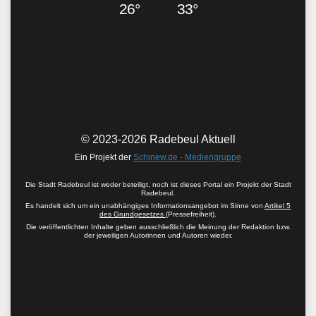
26°
33°
© 2023-2026 Radebeul Aktuell
Ein Projekt der
Schinew.de - Mediengruppe
Die Stadt Radebeul ist weder beteiligt, noch ist dieses Portal ein Projekt der Stadt
Radebeul.
Es handelt sich um ein unabhängiges Informationsangebot im Sinne von
Artikel 5
des Grundgesetzes
(Pressefreiheit).
Die veröffentlichten Inhalte geben ausschließlich die Meinung der Redaktion bzw.
der jeweiligen Autorinnen und Autoren wieder.