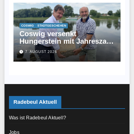
COSWIG
STADTGESCHEHEN
Coswig versenkt
Hungerstein mit Jahreszahl
2026 in der Elbe
7. AUGUST 2026
Radebeul Aktuell
Was ist Radebeul Aktuell?
Jobs