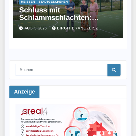
MEISSEN
STADTGESCHEHEN
Schluss mit
Schlammschlachten:
Meißen eröffnet
AUG. 5, 2026
BIRGIT BRANCZEISZ
Allwetterplatz
Anzeige