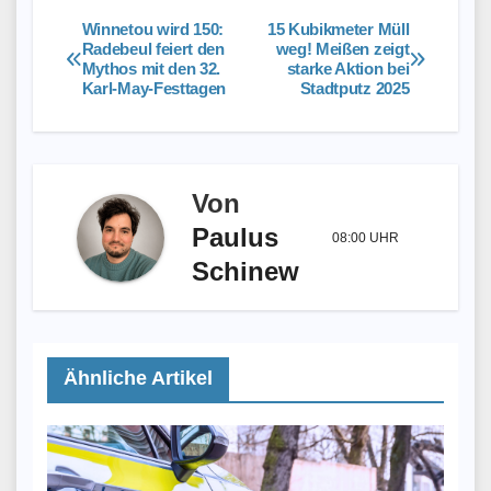
Winnetou wird 150:
15 Kubikmeter Müll
Beitragsnavigation
Radebeul feiert den
weg! Meißen zeigt
Mythos mit den 32.
starke Aktion bei
Karl-May-Festtagen
Stadtputz 2025
Von
Paulus
08:00 UHR
Schinew
Ähnliche Artikel