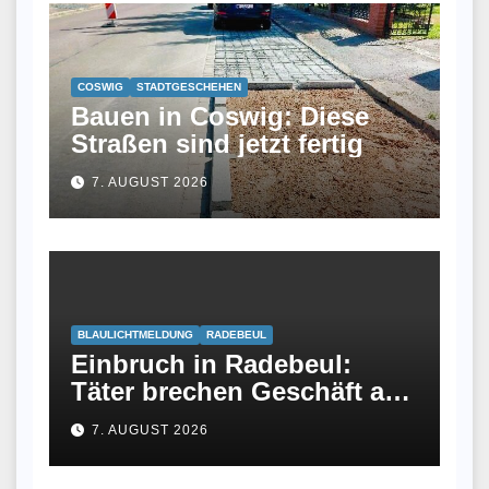
COSWIG
STADTGESCHEHEN
Bauen in Coswig: Diese
Straßen sind jetzt fertig
7. AUGUST 2026
BLAULICHTMELDUNG
RADEBEUL
Einbruch in Radebeul:
Täter brechen Geschäft an
Meißner Straße auf
7. AUGUST 2026