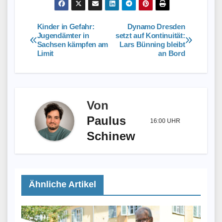
Kinder in Gefahr:
Dynamo Dresden
Beitragsnavigation
Jugendämter in
setzt auf Kontinuität:
Sachsen kämpfen am
Lars Bünning bleibt
Limit
an Bord
Von
Paulus
16:00 UHR
Schinew
Ähnliche Artikel