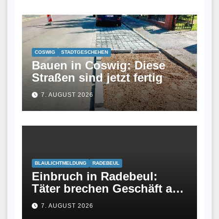
Winzerin
COSWIG
STADTGESCHEHEN
Bauen in Coswig: Diese
Straßen sind jetzt fertig
7. AUGUST 2026
BLAULICHTMELDUNG
RADEBEUL
Einbruch in Radebeul:
Täter brechen Geschäft an
Meißner Straße auf
7. AUGUST 2026