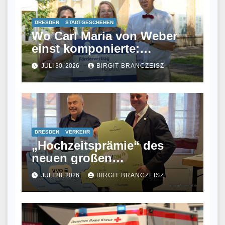
DRESDEN
STADTGESCHEHEN
Wo Carl Maria von Weber
einst komponierte:
Winzerhaus bekommt
JULI 30, 2026
BIRGIT BRANCZEISZ
endlich ein neues Dach
DRESDEN
VERKEHR
„Hochzeitsprämie“ des
neuen großen
Verkehrsverbundes geht in
JULI 28, 2026
BIRGIT BRANCZEISZ
diese Orte