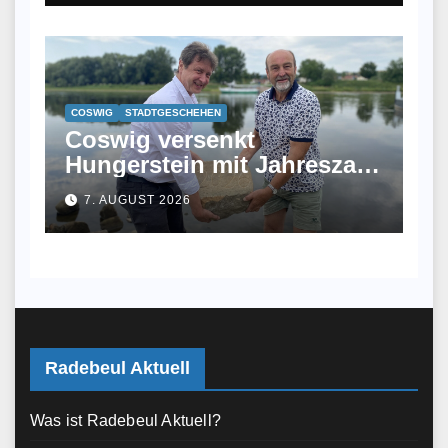
COSWIG
STADTGESCHEHEN
Coswig versenkt
Hungerstein mit Jahreszahl
2026 in der Elbe
7. AUGUST 2026
Radebeul Aktuell
Was ist Radebeul Aktuell?