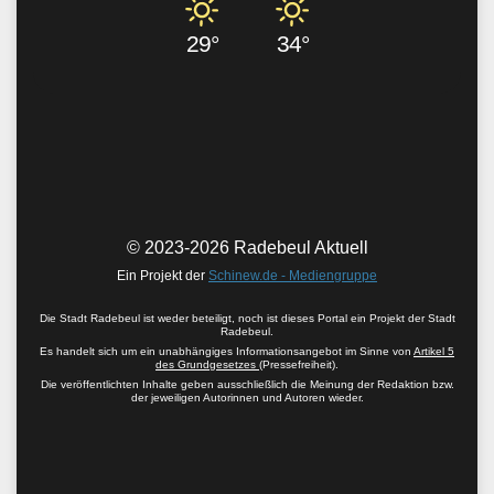
29°
34°
© 2023-2026 Radebeul Aktuell
Ein Projekt der
Schinew.de - Mediengruppe
Die Stadt Radebeul ist weder beteiligt, noch ist dieses Portal ein Projekt der Stadt
Radebeul.
Es handelt sich um ein unabhängiges Informationsangebot im Sinne von
Artikel 5
des Grundgesetzes
(Pressefreiheit).
Die veröffentlichten Inhalte geben ausschließlich die Meinung der Redaktion bzw.
der jeweiligen Autorinnen und Autoren wieder.