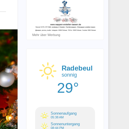
Mehr über Werbung
Radebeul
sonnig
29°
Sonnenaufgang
05:38 AM
Sonnenuntergang
08:44 PM