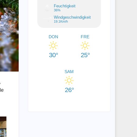
Feuchtigkeit
36%
Windgeschwindigkeit
19.1Km/h
DON
FRE
30°
25°
SAM
,
26°
le