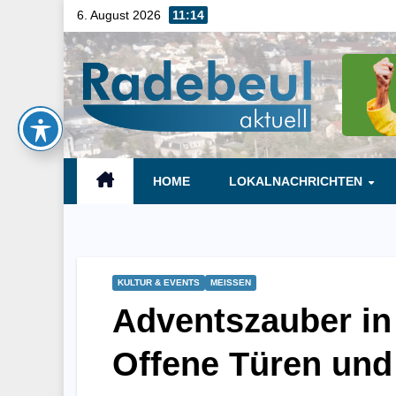
Skip
6. August 2026
11:14
to
content
HOME
LOKALNACHRICHTEN
KULTUR & EVENTS
MEISSEN
Adventszauber in
Offene Türen und