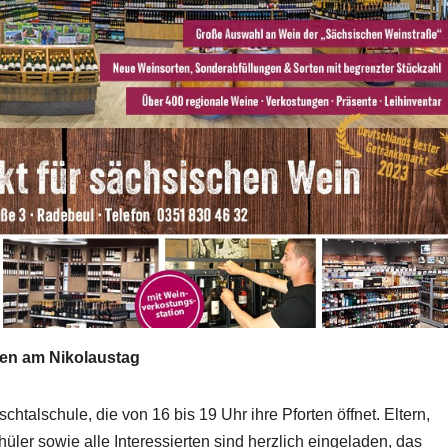
gen am Nikolaustag
htalschule, die von 16 bis 19 Uhr ihre Pforten öffnet. Eltern,
ler sowie alle Interessierten sind herzlich eingeladen, das