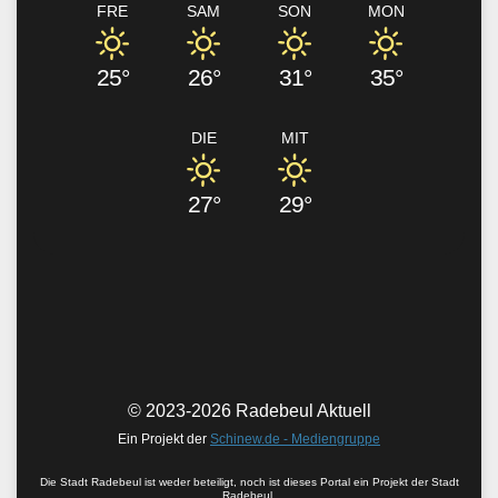
FRE
SAM
SON
MON
25°
26°
31°
35°
DIE
MIT
27°
29°
© 2023-2026 Radebeul Aktuell
Ein Projekt der
Schinew.de - Mediengruppe
Die Stadt Radebeul ist weder beteiligt, noch ist dieses Portal ein Projekt der Stadt
Radebeul.