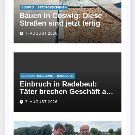
COSWIG
STADTGESCHEHEN
Bauen in Coswig: Diese
Straßen sind jetzt fertig
7. AUGUST 2026
BLAULICHTMELDUNG
RADEBEUL
Einbruch in Radebeul:
Täter brechen Geschäft an
Meißner Straße auf
7. AUGUST 2026