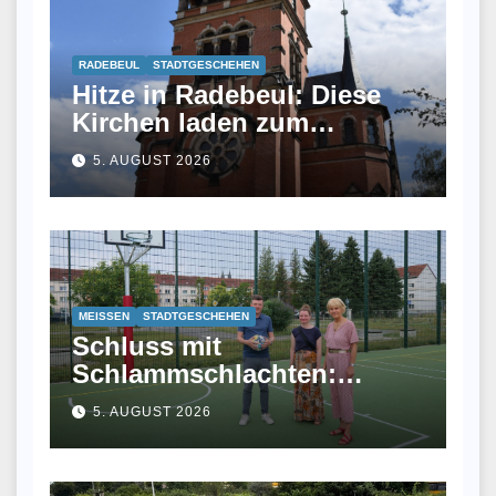
RADEBEUL
STADTGESCHEHEN
Hitze in Radebeul: Diese
Kirchen laden zum
Abkühlen ein
5. AUGUST 2026
MEISSEN
STADTGESCHEHEN
Schluss mit
Schlammschlachten:
Meißen eröffnet
5. AUGUST 2026
Allwetterplatz