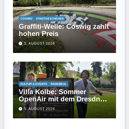
COSWIG
STADTGESCHEHEN
Graffiti-Welle: Coswig zahlt
hohen Preis
5. AUGUST 2026
KULTUR & EVENTS
RADEBEUL
Villa Kolbe: Sommer
OpenAir mit dem Dresdner
Kreuzchor und
5. AUGUST 2026
musikalischem Picknick