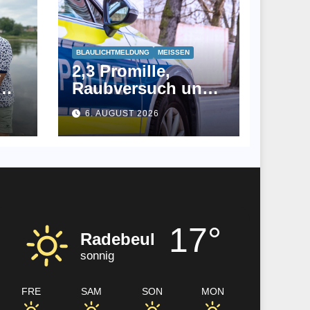
BLAULICHTMELDUNG
MEISSEN
t
2,3 Promille,
Raubversuch und
in
E-Bike ohne
6. AUGUST 2026
Zulassung
17°
Radebeul
sonnig
FRE
SAM
SON
MON