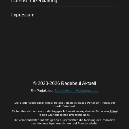
Datenschutzerklärung
Impressum
© 2023-2026 Radebeul Aktuell
Ein Projekt der
Schinew.de - Mediengruppe
Die Stadt Radebeul ist weder beteiligt, noch ist dieses Portal ein Projekt der
Stadt Radebeul.
Es handelt sich um ein unabhängiges Informationsangebot im Sinne von
Artikel
5 des Grundgesetzes
(Pressefreiheit).
Die veröffentlichten Inhalte geben ausschließlich die Meinung der Redaktion
bzw. der jeweiligen Autorinnen und Autoren wieder.