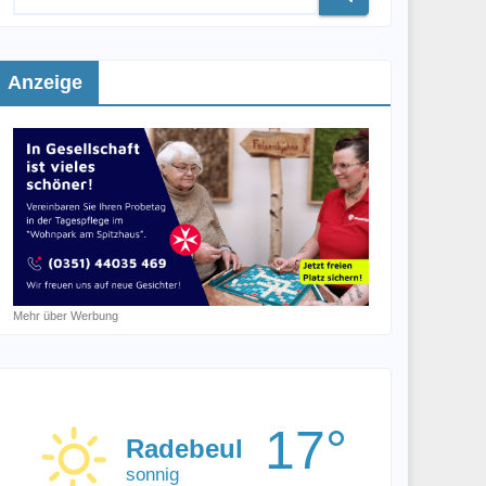
Anzeige
Mehr über Werbung
17°
Radebeul
sonnig