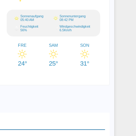
Sonnenaufgang
Sonnenuntergang
05:40 AM
08:42 PM
Feuchtigkeit
Windgeschwindigkeit
56%
6.5Km/h
FRE
SAM
SON
24°
25°
31°