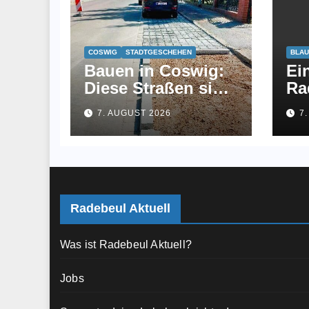
COSWIG
STADTGESCHEHEN
BLAU
Bauen in Coswig:
Ei
Diese Straßen sind
Ra
jetzt fertig
br
7. AUGUST 2026
7
an
au
Radebeul Aktuell
Was ist Radebeul Aktuell?
Jobs