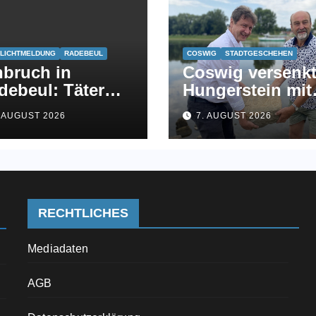
LICHTMELDUNG
RADEBEUL
COSWIG
STADTGESCHEHEN
nbruch in
Coswig versenk
debeul: Täter
Hungerstein mit
echen Geschäft
Jahreszahl 2026 
. AUGUST 2026
7. AUGUST 2026
 Meißner Straße
der Elbe
f
RECHTLICHES
Mediadaten
AGB