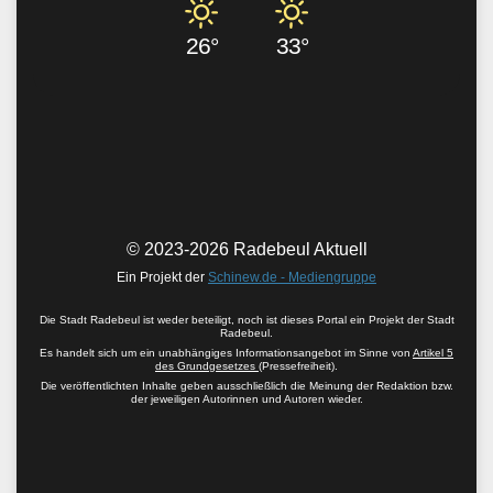
26°
33°
© 2023-2026 Radebeul Aktuell
Ein Projekt der
Schinew.de - Mediengruppe
Die Stadt Radebeul ist weder beteiligt, noch ist dieses Portal ein Projekt der Stadt
Radebeul.
Es handelt sich um ein unabhängiges Informationsangebot im Sinne von
Artikel 5
des Grundgesetzes
(Pressefreiheit).
Die veröffentlichten Inhalte geben ausschließlich die Meinung der Redaktion bzw.
der jeweiligen Autorinnen und Autoren wieder.