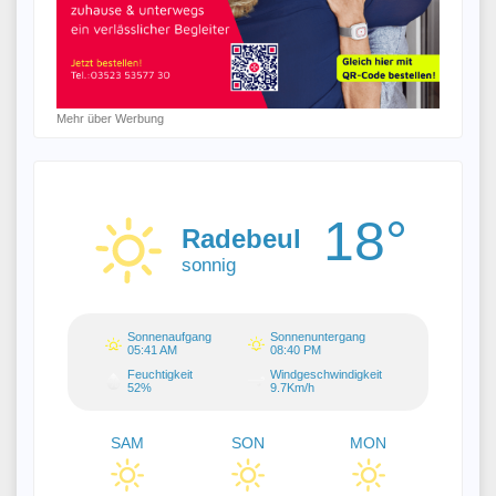
Mehr über Werbung
18°
Radebeul
sonnig
Sonnenaufgang
Sonnenuntergang
05:41 AM
08:40 PM
Feuchtigkeit
Windgeschwindigkeit
52%
9.7Km/h
SAM
SON
MON