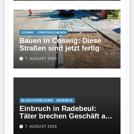
Winzerin
COSWIG
STADTGESCHEHEN
Bauen in Coswig: Diese
Straßen sind jetzt fertig
7. AUGUST 2026
BLAULICHTMELDUNG
RADEBEUL
Einbruch in Radebeul:
Täter brechen Geschäft an
Meißner Straße auf
7. AUGUST 2026