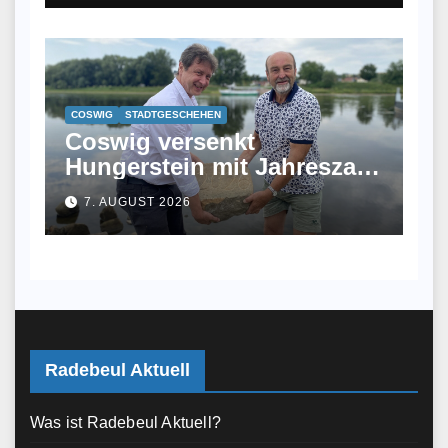
COSWIG
STADTGESCHEHEN
Coswig versenkt
Hungerstein mit Jahreszahl
2026 in der Elbe
7. AUGUST 2026
Radebeul Aktuell
Was ist Radebeul Aktuell?