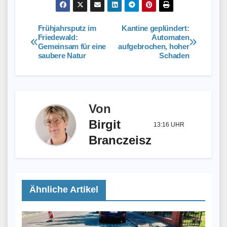
Frühjahrsputz im
Kantine geplündert:
Beitragsnavigation
Friedewald:
Automaten
Gemeinsam für eine
aufgebrochen, hoher
saubere Natur
Schaden
Von
Birgit
13:16 UHR
Branczeisz
Ähnliche Artikel