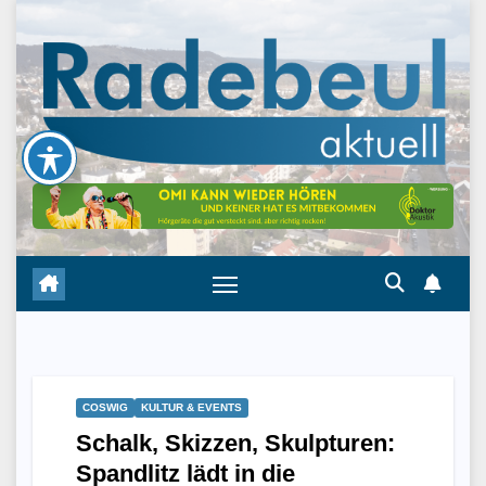
Skip
to
content
COSWIG
KULTUR & EVENTS
Schalk, Skizzen, Skulpturen:
Spandlitz lädt in die