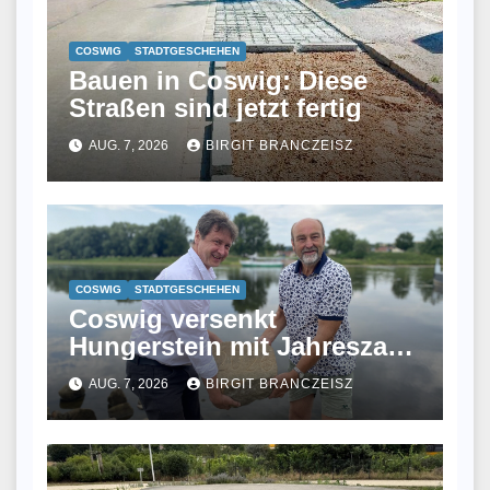
COSWIG
STADTGESCHEHEN
Bauen in Coswig: Diese
Straßen sind jetzt fertig
AUG. 7, 2026
BIRGIT BRANCZEISZ
COSWIG
STADTGESCHEHEN
Coswig versenkt
Hungerstein mit Jahreszahl
2026 in der Elbe
AUG. 7, 2026
BIRGIT BRANCZEISZ