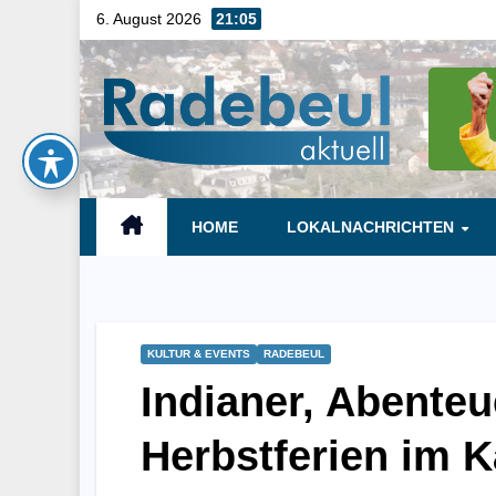
Skip
6. August 2026
21:05
to
content
HOME
LOKALNACHRICHTEN
KULTUR & EVENTS
RADEBEUL
Indianer, Abenteu
Herbstferien im 