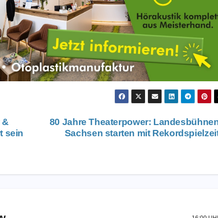
 &
80 Jahre Theaterpower: Landesbühne
t sein
Sachsen starten mit Rekordspielzei
w
16:00 U