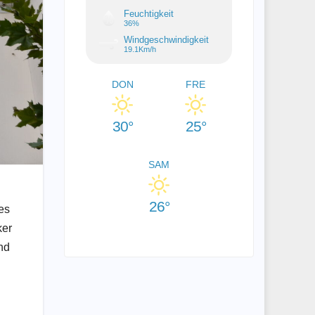
Feuchtigkeit
36%
Windgeschwindigkeit
19.1Km/h
DON
FRE
30°
25°
SAM
26°
es
ker
nd