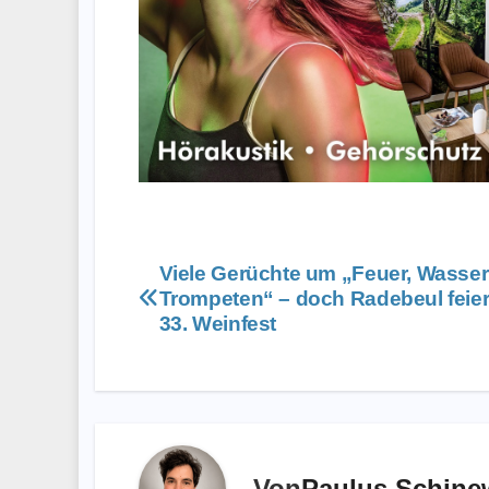
Beitragsnavigation
Viele Gerüchte um „Feuer, Wasser
Trompeten“ – doch Radebeul feier
33. Weinfest
Von
Paulus Schine