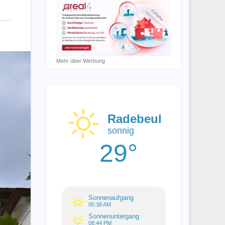
Mehr über Werbung
Radebeul
sonnig
29°
Sonnenaufgang
05:38 AM
Sonnenuntergang
08:44 PM