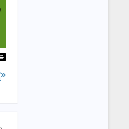
n
t
HR