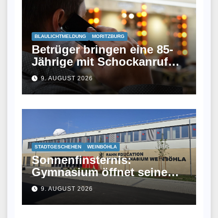
BLAULICHTMELDUNG
MORITZBURG
Betrüger bringen eine 85-
Jährige mit Schockanruf
um Bargeld
9. AUGUST 2026
STADTGESCHEHEN
WEINBÖHLA
Sonnenfinsternis:
Gymnasium öffnet seine
Sternwarte
9. AUGUST 2026