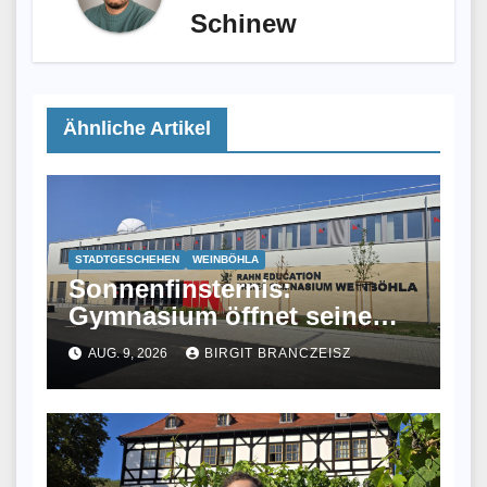
Schinew
Ähnliche Artikel
STADTGESCHEHEN
WEINBÖHLA
Sonnenfinsternis:
Gymnasium öffnet seine
Sternwarte
AUG. 9, 2026
BIRGIT BRANCZEISZ