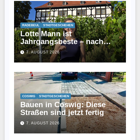
RADEBEUL
STADTGESCHEHEN
Lotte Mann ist
Jahrgangsbeste – nach
ihrem Studium fand sie
7. AUGUST 2026
keinen Job und wurde jetzt
Winzerin
COSWIG
STADTGESCHEHEN
Bauen in Coswig: Diese
Straßen sind jetzt fertig
7. AUGUST 2026