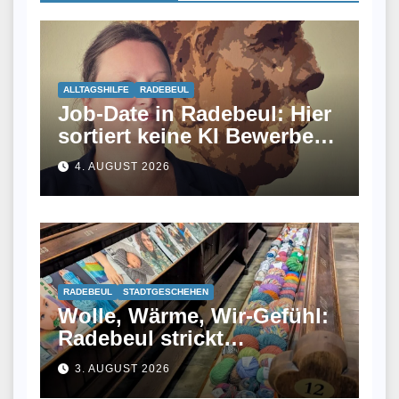
ALLTAGSHILFE
RADEBEUL
Job-Date in Radebeul: Hier
sortiert keine KI Bewerber
aus
4. AUGUST 2026
RADEBEUL
STADTGESCHEHEN
Wolle, Wärme, Wir-Gefühl:
Radebeul strickt
gemeinsam
3. AUGUST 2026