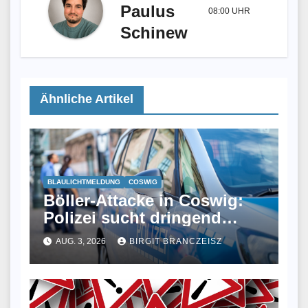
Paulus
08:00 UHR
Schinew
Ähnliche Artikel
BLAULICHTMELDUNG
COSWIG
Böller-Attacke in Coswig:
Polizei sucht dringend
Zeugen
AUG. 3, 2026
BIRGIT BRANCZEISZ