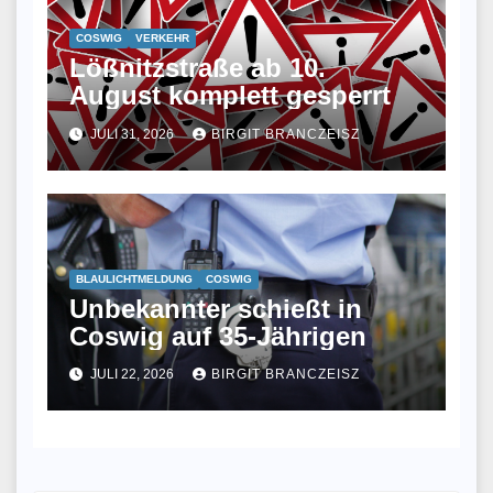
COSWIG
VERKEHR
Lößnitzstraße ab 10.
August komplett gesperrt
JULI 31, 2026
BIRGIT BRANCZEISZ
BLAULICHTMELDUNG
COSWIG
Unbekannter schießt in
Coswig auf 35-Jährigen
JULI 22, 2026
BIRGIT BRANCZEISZ