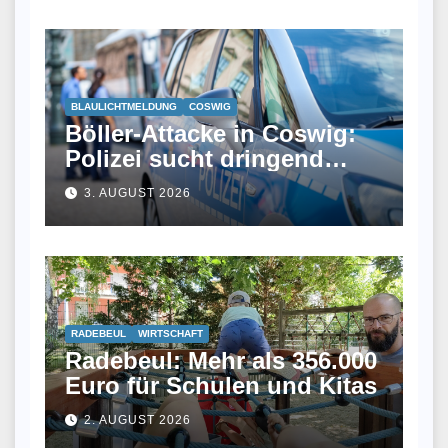
BLAULICHTMELDUNG
COSWIG
Böller-Attacke in Coswig:
Polizei sucht dringend
Zeugen
3. AUGUST 2026
RADEBEUL
WIRTSCHAFT
Radebeul: Mehr als 356.000
Euro für Schulen und Kitas
2. AUGUST 2026