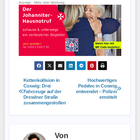
Anzeige ·
Mehr über Werbung
Kettenkollision in
Hochwertiges
Beitragsnavigation
Coswig: Drei
Pedelec in Coswig
Fahrzeuge auf der
entwendet – Polizei
Dresdner Straße
ermittelt
zusammengestoßen
Von