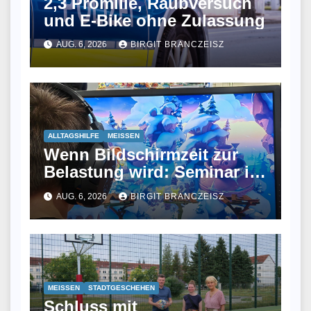
2,3 Promille, Raubversuch
und E-Bike ohne Zulassung
AUG. 6, 2026
BIRGIT BRANCZEISZ
ALLTAGSHILFE
MEISSEN
Wenn Bildschirmzeit zur
Belastung wird: Seminar in
Meißen
AUG. 6, 2026
BIRGIT BRANCZEISZ
MEISSEN
STADTGESCHEHEN
Schluss mit