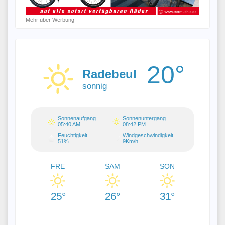
Mehr über Werbung
20°
Radebeul
sonnig
Sonnenaufgang
Sonnenuntergang
05:40 AM
08:42 PM
Feuchtigkeit
Windgeschwindigkeit
51%
9Km/h
FRE
SAM
SON
25°
26°
31°