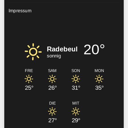
Impressum
20°
Radebeul
sonnig
FRE
SAM
SON
MON
25°
26°
31°
35°
DIE
MIT
27°
29°