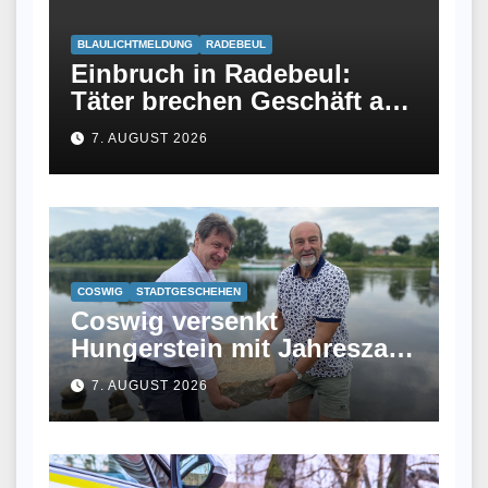
BLAULICHTMELDUNG
RADEBEUL
Einbruch in Radebeul:
Täter brechen Geschäft an
Meißner Straße auf
7. AUGUST 2026
COSWIG
STADTGESCHEHEN
Coswig versenkt
Hungerstein mit Jahreszahl
2026 in der Elbe
7. AUGUST 2026