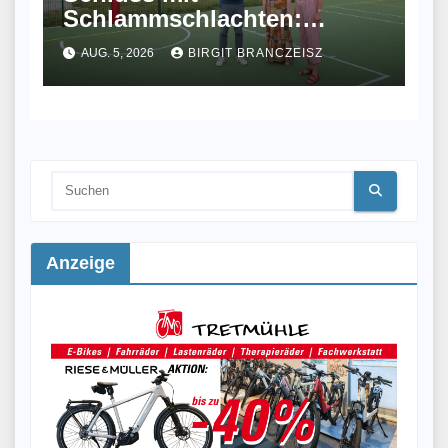
Schlammschlachten:
Meißen eröffnet
AUG. 5, 2026
BIRGIT BRANCZEISZ
Allwetterplatz
Anzeige