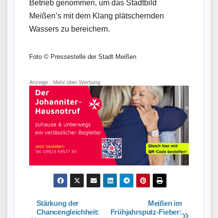
Betrieb genommen, um das Stadtbild
Meißen’s mit dem Klang plätschernden
Wassers zu bereichern.
Foto © Pressestelle der Stadt Meißen
Anzeige ·
Mehr über Werbung
Stärkung der
Meißen im
Beitragsnavigation
Chancengleichheit:
Frühjahrsputz-Fieber: