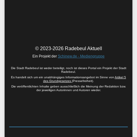
© 2023-2026 Radebeul Aktuell
Ein Projekt der
Schinew.de - Mediengruppe
Die Stadt Radebeul ist weder beteiligt, noch ist dieses Portal ein Projekt der Stadt
Radebeul.
Es handelt sich um ein unabhängiges Informationsangebot im Sinne von
Artikel 5
des Grundgesetzes
(Pressefreiheit).
Die veröffentlichten Inhalte geben ausschließlich die Meinung der Redaktion bzw.
der jeweiligen Autorinnen und Autoren wieder.