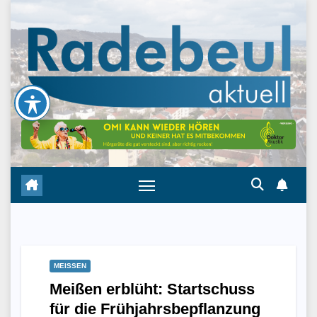
Skip
to
content
MEISSEN
Meißen erblüht: Startschuss
für die Frühjahrsbepflanzung