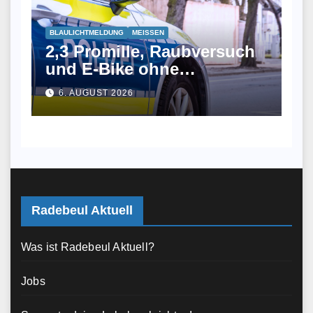
BLAULICHTMELDUNG
MEISSEN
2,3 Promille, Raubversuch
und E-Bike ohne
Zulassung
6. AUGUST 2026
Radebeul Aktuell
Was ist Radebeul Aktuell?
Jobs