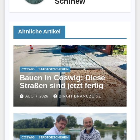
Schinew
Ähnliche Artikel
COSWIG
STADTGESCHEHEN
Bauen in Coswig: Diese
Straßen sind jetzt fertig
AUG. 7, 2026
BIRGIT BRANCZEISZ
COSWIG
STADTGESCHEHEN