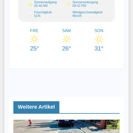
Sonnenaufgang
Sonnenuntergang
05:40 AM
08:42 PM
Feuchtigkeit
Windgeschwindigkeit
51%
9Km/h
FRE
SAM
SON
25°
26°
31°
Weitere Artikel