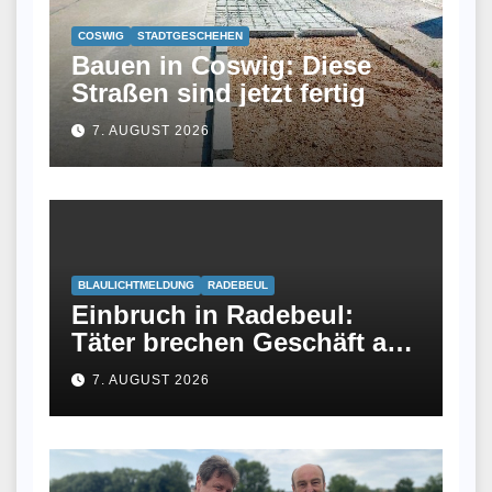
COSWIG
STADTGESCHEHEN
Bauen in Coswig: Diese
Straßen sind jetzt fertig
7. AUGUST 2026
BLAULICHTMELDUNG
RADEBEUL
Einbruch in Radebeul:
Täter brechen Geschäft an
Meißner Straße auf
7. AUGUST 2026