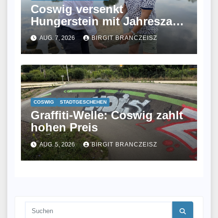
Coswig versenkt
Hungerstein mit Jahreszahl
2026 in der Elbe
AUG. 7, 2026
BIRGIT BRANCZEISZ
COSWIG
STADTGESCHEHEN
Graffiti-Welle: Coswig zahlt
hohen Preis
AUG. 5, 2026
BIRGIT BRANCZEISZ