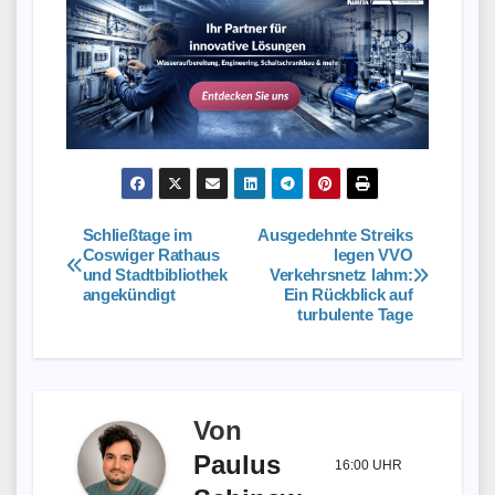
Schließtage im
Ausgedehnte Streiks
Beitragsnavigation
Coswiger Rathaus
legen VVO
und Stadtbibliothek
Verkehrsnetz lahm:
angekündigt
Ein Rückblick auf
turbulente Tage
Von
Paulus
16:00 UHR