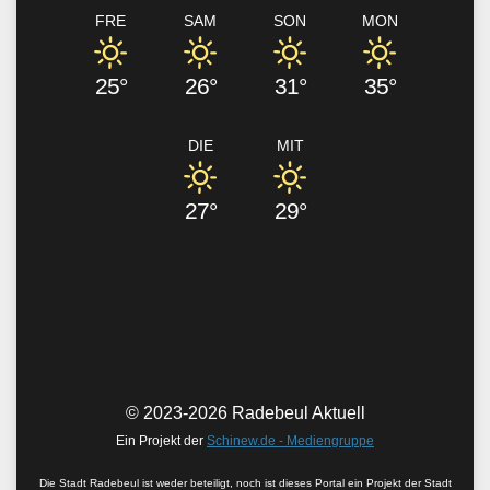
FRE
SAM
SON
MON
25°
26°
31°
35°
DIE
MIT
27°
29°
© 2023-2026 Radebeul Aktuell
Ein Projekt der
Schinew.de - Mediengruppe
Die Stadt Radebeul ist weder beteiligt, noch ist dieses Portal ein Projekt der Stadt