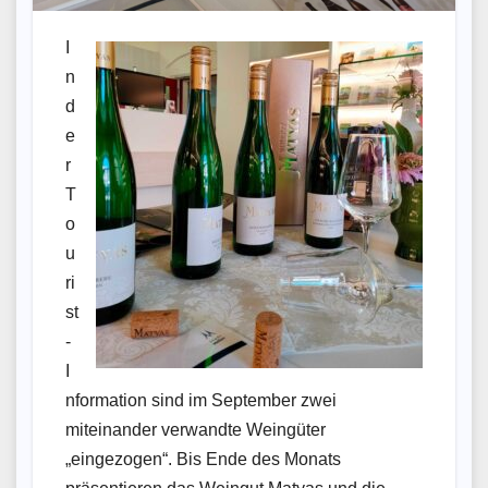
I
n
d
e
r
T
o
u
ri
st
-
I
nformation sind im September zwei
miteinander verwandte Weingüter
„eingezogen“. Bis Ende des Monats