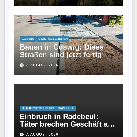
keinen Job und wurde jetzt
Winzerin
COSWIG
STADTGESCHEHEN
Bauen in Coswig: Diese
Straßen sind jetzt fertig
7. AUGUST 2026
BLAULICHTMELDUNG
RADEBEUL
Einbruch in Radebeul:
Täter brechen Geschäft an
Meißner Straße auf
7. AUGUST 2026