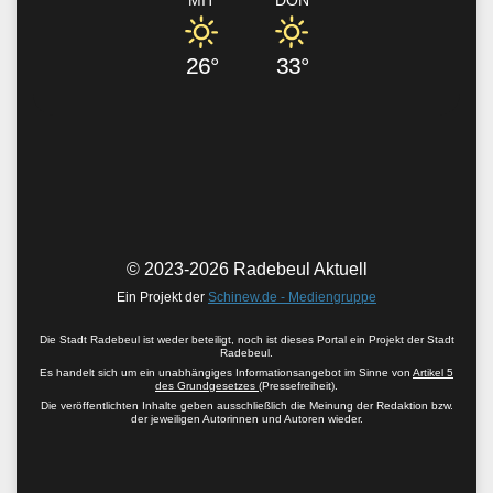
26°
33°
© 2023-2026 Radebeul Aktuell
Ein Projekt der
Schinew.de - Mediengruppe
Die Stadt Radebeul ist weder beteiligt, noch ist dieses Portal ein Projekt der Stadt
Radebeul.
Es handelt sich um ein unabhängiges Informationsangebot im Sinne von
Artikel 5
des Grundgesetzes
(Pressefreiheit).
Die veröffentlichten Inhalte geben ausschließlich die Meinung der Redaktion bzw.
der jeweiligen Autorinnen und Autoren wieder.