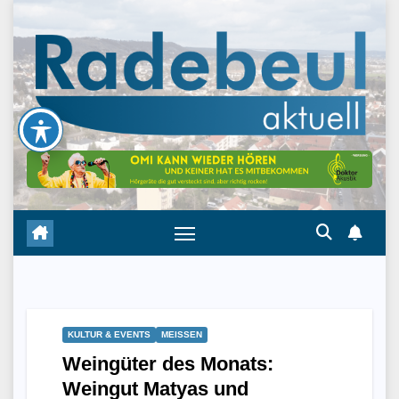
Skip
to
content
KULTUR & EVENTS
MEISSEN
Weingüter des Monats:
Weingut Matyas und