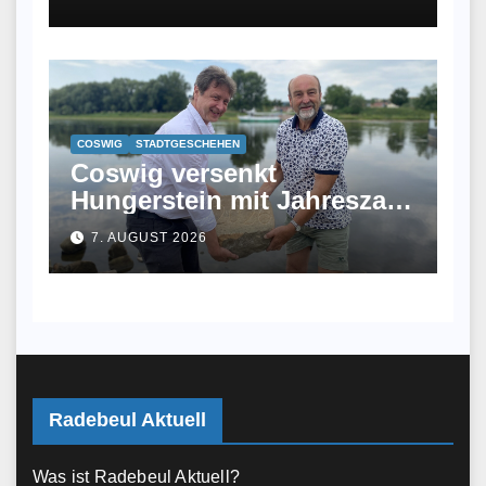
COSWIG
STADTGESCHEHEN
Coswig versenkt
Hungerstein mit Jahreszahl
2026 in der Elbe
7. AUGUST 2026
Radebeul Aktuell
Was ist Radebeul Aktuell?