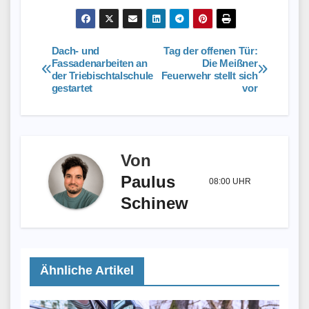
Dach- und
Tag der offenen Tür:
Beitragsnavigation
Fassadenarbeiten an
Die Meißner
der Triebischtalschule
Feuerwehr stellt sich
gestartet
vor
Von
Paulus
08:00 UHR
Schinew
Ähnliche Artikel