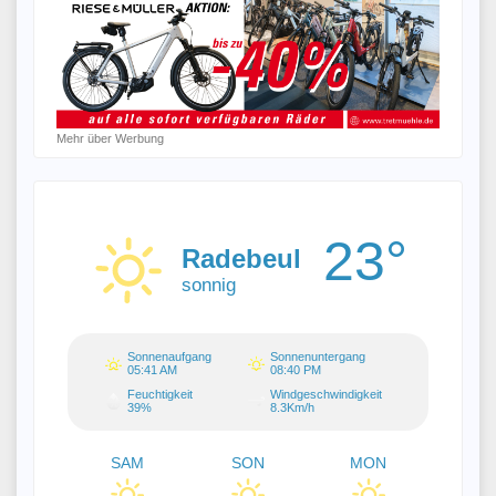
Mehr über Werbung
23°
Radebeul
sonnig
Sonnenaufgang
Sonnenuntergang
05:41 AM
08:40 PM
Feuchtigkeit
Windgeschwindigkeit
39%
8.3Km/h
SAM
SON
MON