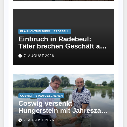
BLAULICHTMELDUNG
RADEBEUL
Einbruch in Radebeul:
Täter brechen Geschäft an
Meißner Straße auf
7. AUGUST 2026
COSWIG
STADTGESCHEHEN
Coswig versenkt
Hungerstein mit Jahreszahl
2026 in der Elbe
7. AUGUST 2026