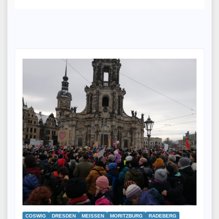
COSWIG
DRESDEN
MEISSEN
MORITZBURG
RADEBERG