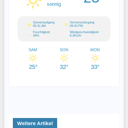
sonnig
Sonnenaufgang
Sonnenuntergang
05:41 AM
08:40 PM
Feuchtigkeit
Windgeschwindigkeit
39%
8.3Km/h
SAM
SON
MON
25°
32°
33°
Weitere Artikel